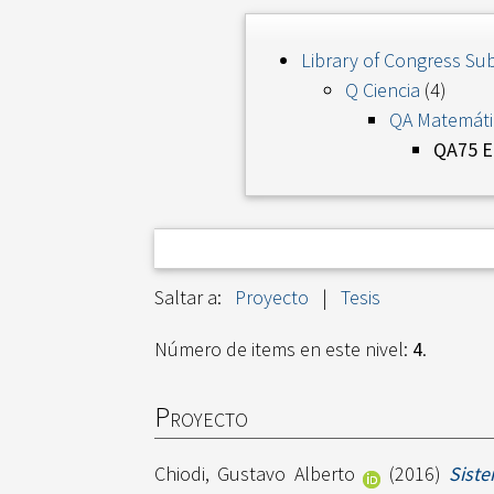
Library of Congress Sub
Q Ciencia
(4)
QA Matemáti
QA75 Eq
Saltar a:
Proyecto
|
Tesis
Número de items en este nivel:
4
.
Proyecto
Chiodi, Gustavo Alberto
(2016)
Siste