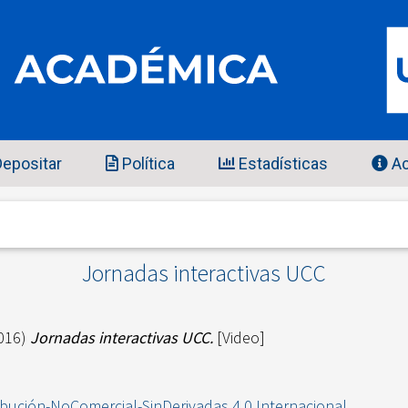
epositar
Política
Estadísticas
Ac
Jornadas interactivas UCC
016)
Jornadas interactivas UCC.
[Video]
ibución-NoComercial-SinDerivadas 4.0 Internacional
.