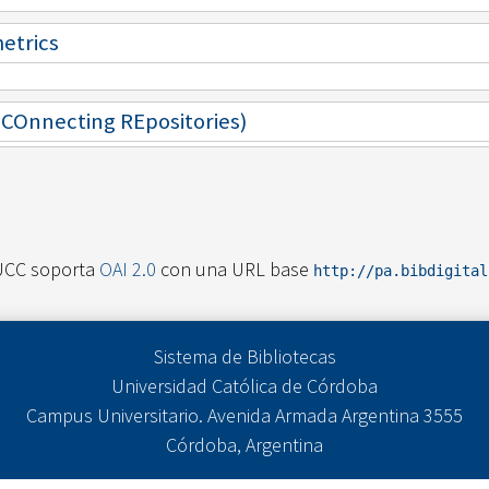
metrics
 (COnnecting REpositories)
UCC soporta
OAI 2.0
con una URL base
http://pa.bibdigita
Sistema de Bibliotecas
Universidad Católica de Córdoba
Campus Universitario. Avenida Armada Argentina 3555
Córdoba, Argentina