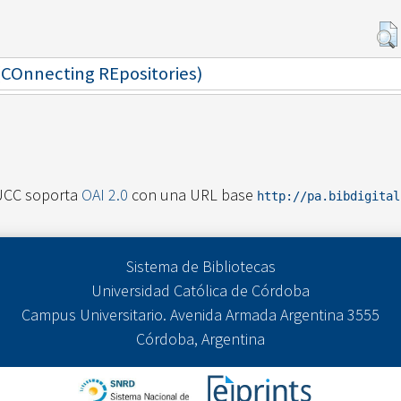
 (COnnecting REpositories)
UCC soporta
OAI 2.0
con una URL base
http://pa.bibdigita
Sistema de Bibliotecas
Universidad Católica de Córdoba
Campus Universitario. Avenida Armada Argentina 3555
Córdoba, Argentina