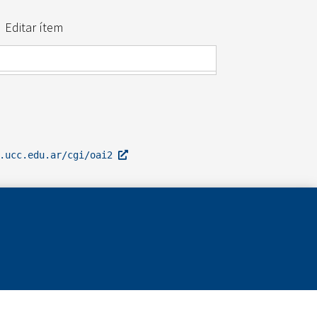
Editar ítem
l.ucc.edu.ar/cgi/oai2