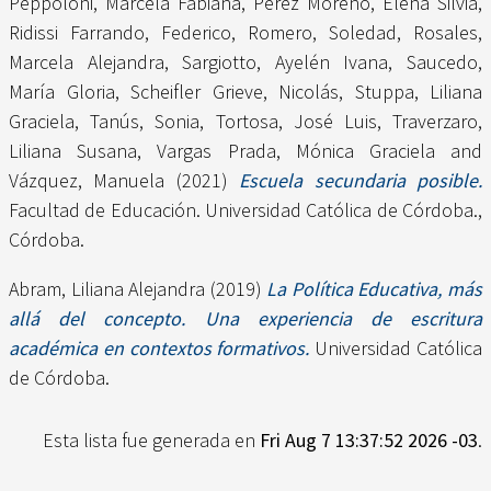
Peppoloni, Marcela Fabiana
,
Pérez Moreno, Elena Silvia
,
Ridissi Farrando, Federico
,
Romero, Soledad
,
Rosales,
Marcela Alejandra
,
Sargiotto, Ayelén Ivana
,
Saucedo,
María Gloria
,
Scheifler Grieve, Nicolás
,
Stuppa, Liliana
Graciela
,
Tanús, Sonia
,
Tortosa, José Luis
,
Traverzaro,
Liliana Susana
,
Vargas Prada, Mónica Graciela
and
Vázquez, Manuela
(2021)
Escuela secundaria posible.
Facultad de Educación. Universidad Católica de Córdoba.,
Córdoba.
Abram, Liliana Alejandra
(2019)
La Política Educativa, más
allá del concepto. Una experiencia de escritura
académica en contextos formativos.
Universidad Católica
de Córdoba.
Esta lista fue generada en
Fri Aug 7 13:37:52 2026 -03
.