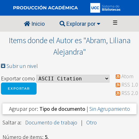
☰
Inicio
Explorar por
Items donde el Autor es "
Abram, Liliana
Alejandra
"
Subir un nivel
Atom
Exportar como
RSS 1.0
RSS 2.0
Agrupar por:
Tipo de documento
|
Sin Agrupamiento
Saltar a:
Documento de trabajo
|
Otro
Número de items:
5
.