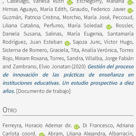
,
Cadelago, Vanesa Ruth
,
Etchegorry, Mariana
,
Hirmas Aguayo, María Edith
,
Giraudo, Federico Javier
,
Guzmán, Patricia Cristina
,
Morchio, María José
,
Peccoud,
Liliana Catalina
,
Perfumo, María Soledad
,
Rossler,
Daniela Susana
,
Salinas, María Eugenia
,
Santamaría
Rodríguez, Juan Esteban
,
Sajoza Juric, Víctor Hugo
,
Sisterna de Romero, Graciela
,
Tita, Analía Verónica
,
Torres
Rojo, Miriam Roxana
,
Torres, Sandra
,
Villalba, Jorge Fabián
and
Zambrano, Elvio Jonatan
(2020)
Gestión del proceso
de innovación de las prácticas de enseñanza en
instituciones educativas. Un estudio prospectivo a diez
años.
[Documento de trabajo]
Otro
Ferreyra, Horacio Ademar dir.
,
Di Francesco, Adriana
Carlota coord.
,
Abram, Liliana Alejandra
,
Albarracín,