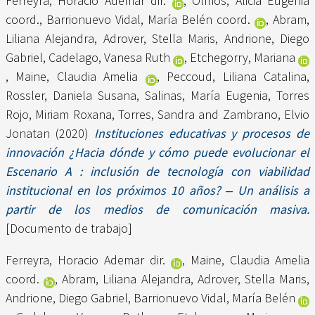
Ferreyra, Horacio Ademar dir.
,
Olmos, Alicia Eugenia
coord.
,
Barrionuevo Vidal, María Belén coord.
,
Abram,
Liliana Alejandra
,
Adrover, Stella Maris
,
Andrione, Diego
Gabriel
,
Cadelago, Vanesa Ruth
,
Etchegorry, Mariana
,
Maine, Claudia Amelia
,
Peccoud, Liliana Catalina
,
Rossler, Daniela Susana
,
Salinas, María Eugenia
,
Torres
Rojo, Miriam Roxana
,
Torres, Sandra
and
Zambrano, Elvio
Jonatan
(2020)
Instituciones educativas y procesos de
innovación ¿Hacia dónde y cómo puede evolucionar el
Escenario A : inclusión de tecnología con viabilidad
institucional en los próximos 10 años? ‒ Un análisis a
partir de los medios de comunicación masiva.
[Documento de trabajo]
Ferreyra, Horacio Ademar dir.
,
Maine, Claudia Amelia
coord.
,
Abram, Liliana Alejandra
,
Adrover, Stella Maris
,
Andrione, Diego Gabriel
,
Barrionuevo Vidal, María Belén