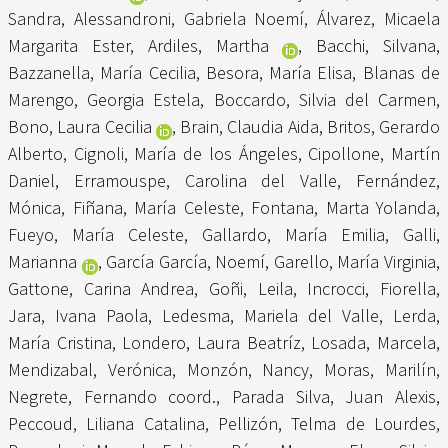
Sandra
,
Alessandroni, Gabriela Noemí
,
Álvarez, Micaela
Margarita Ester
,
Ardiles, Martha
,
Bacchi, Silvana
,
Bazzanella, María Cecilia
,
Besora, María Elisa
,
Blanas de
Marengo, Georgia Estela
,
Boccardo, Silvia del Carmen
,
Bono, Laura Cecilia
,
Brain, Claudia Aida
,
Britos, Gerardo
Alberto
,
Cignoli, María de los Ángeles
,
Cipollone, Martín
Daniel
,
Erramouspe, Carolina del Valle
,
Fernández,
Mónica
,
Fiñana, María Celeste
,
Fontana, Marta Yolanda
,
Fueyo, María Celeste
,
Gallardo, María Emilia
,
Galli,
Marianna
,
García García, Noemí
,
Garello, María Virginia
,
Gattone, Carina Andrea
,
Goñi, Leila
,
Incrocci, Fiorella
,
Jara, Ivana Paola
,
Ledesma, Mariela del Valle
,
Lerda,
María Cristina
,
Londero, Laura Beatríz
,
Losada, Marcela
,
Mendizabal, Verónica
,
Monzón, Nancy
,
Moras, Marilín
,
Negrete, Fernando coord.
,
Parada Silva, Juan Alexis
,
Peccoud, Liliana Catalina
,
Pellizón, Telma de Lourdes
,