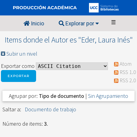
☰
Inicio
Explorar por
Items donde el Autor es "
Eder, Laura Inés
"
Subir un nivel
Atom
Exportar como
RSS 1.0
RSS 2.0
Agrupar por:
Tipo de documento
|
Sin Agrupamiento
Saltar a:
Documento de trabajo
Número de items:
3
.