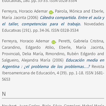
Educativas, 180. pp. 33-35. ISSN 0328-3534
Ferreyra, Horacio Ademar
,
Pairola, Mónica
and
Eberle,
María Jacinta
(2006)
Cátedra compartida. Entre el aula y
el taller, competencias para el trabajo.
Novedades
Educativas (191). pp. 34-36. ISSN 0328-3534
Ferreyra, Horacio Ademar
,
Peretti, Gabriela Cristina
,
Carandino, Edgardo Atilio
,
Eberle, María Jacinta
,
Provinciali, Delia María
,
Rimondino, Rubén Edgardo
and
Salgueiro, Alejandra María
(2006)
Educación media en
Argentina : ¿el problema de los problemas…?
Revista
Iberoamericana de Educación, 4 (39). pp. 1-18. ISSN 1681-
5653
N
Neubert, Juan Carlos
,
Biale, Silvia
,
Cingolani, Mabel María