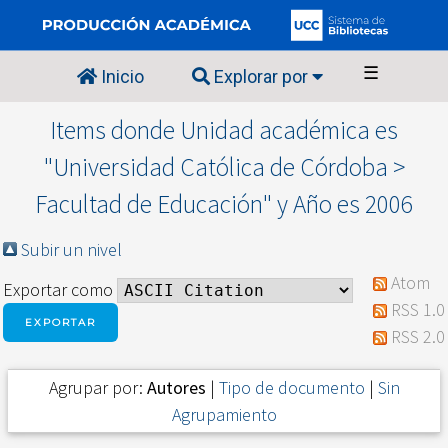
☰
Inicio
Explorar por
Items donde Unidad académica es
"Universidad Católica de Córdoba >
Facultad de Educación" y Año es 2006
Subir un nivel
Atom
Exportar como
RSS 1.0
RSS 2.0
Agrupar por:
Autores
|
Tipo de documento
|
Sin
Agrupamiento