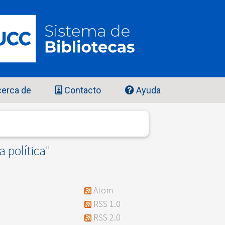
erca de
Contacto
Ayuda
a política"
Atom
RSS 1.0
RSS 2.0