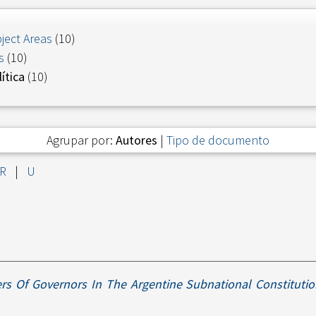
ject Areas
(10)
s
(10)
ítica
(10)
Agrupar por:
Autores
|
Tipo de documento
R
|
U
ers Of Governors In The Argentine Subnational Constitutio