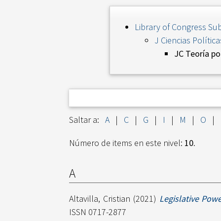
Library of Congress Sub
J Ciencias Política
JC Teoría pol
Saltar a:
A
|
C
|
G
|
I
|
M
|
O
|
Número de items en este nivel:
10
.
A
Altavilla, Cristian
(2021)
Legislative Pow
ISSN 0717-2877