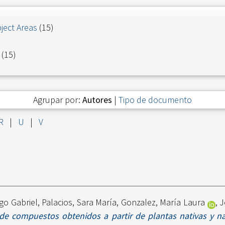
ject Areas
(15)
(15)
Agrupar por:
Autores
|
Tipo de documento
R
|
U
|
V
go Gabriel
,
Palacios, Sara María
,
Gonzalez, María Laura
,
J
e compuestos obtenidos a partir de plantas nativas y na