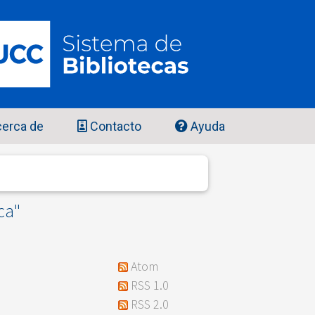
erca de
Contacto
Ayuda
ca"
Atom
RSS 1.0
RSS 2.0