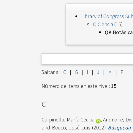
Library of Congress Sub
Q Ciencia
(15)
QK Botánica
Saltar a:
C
|
G
|
I
|
J
|
M
|
P
|
Número de items en este nivel:
15
.
C
Carpinella, María Cecilia
,
Andrione, Die
and
Bocco, José Luis
(2012)
Búsqueda d