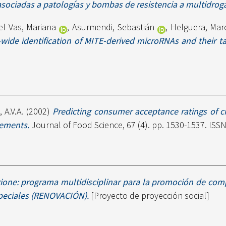
asociadas a patologías y bombas de resistencia a multidroga
el Vas, Mariana
,
Asurmendi, Sebastián
,
Helguera, Mar
ide identification of MITE-derived microRNAs and their ta
 A.V.A.
(2002)
Predicting consumer acceptance ratings of 
rements.
Journal of Food Science, 67 (4). pp. 1530-1537. ISS
one: programa multidisciplinar para la promoción de comp
peciales (RENOVACIÓN).
[Proyecto de proyección social]