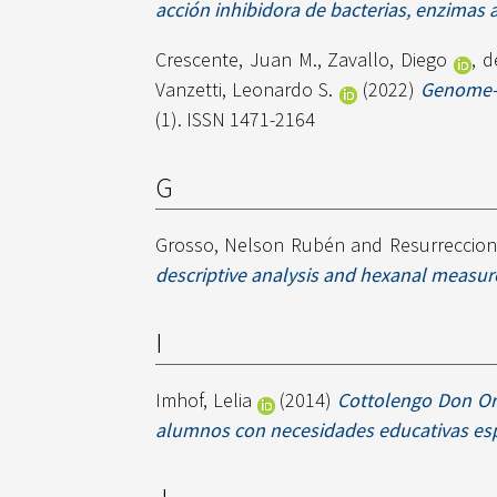
acción inhibidora de bacterias, enzimas 
Crescente, Juan M.
,
Zavallo, Diego
,
d
Vanzetti, Leonardo S.
(2022)
Genome-w
(1). ISSN 1471-2164
G
Grosso, Nelson Rubén
and
Resurreccion,
descriptive analysis and hexanal measu
I
Imhof, Lelia
(2014)
Cottolengo Don Ori
alumnos con necesidades educativas es