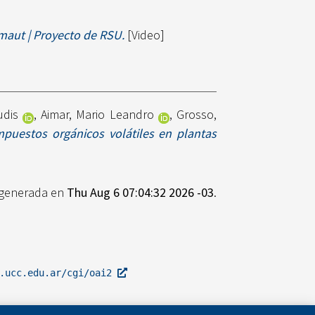
maut | Proyecto de RSU.
[Video]
udis
,
Aimar, Mario Leandro
,
Grosso,
mpuestos orgánicos volátiles en plantas
e generada en
Thu Aug 6 07:04:32 2026 -03
.
l.ucc.edu.ar/cgi/oai2