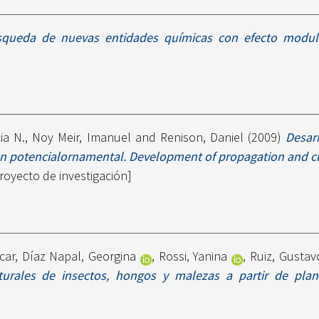
queda de nuevas entidades químicas con efecto modula
cia N.
,
Noy Meir, Imanuel
and
Renison, Daniel
(2009)
Desar
on potencialornamental. Development of propagation and cu
royecto de investigación]
car
,
Díaz Napal, Georgina
,
Rossi, Yanina
,
Ruiz, Gustav
rales de insectos, hongos y malezas a partir de plant