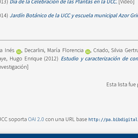
013)
Día de la Celebración de las Plantas en la UCC.
[Video]
014)
Jardín Botánico de la UCC y escuela municipal Azor Gri
a Inés
,
Decarlini, María Florencia
,
Criado, Silvia Gertr
aye, Hugo Enrique
(2012)
Estudio y caracterización de co
nvestigación]
Esta lista fu
UCC soporta
OAI 2.0
con una URL base
http://pa.bibdigita