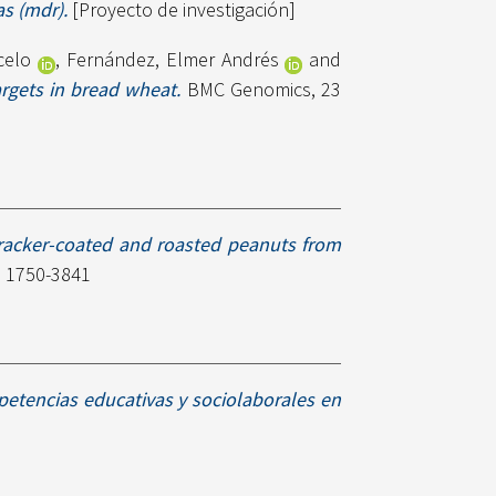
s (mdr).
[Proyecto de investigación]
celo
,
Fernández, Elmer Andrés
and
rgets in bread wheat.
BMC Genomics, 23
cracker-coated and roasted peanuts from
N 1750-3841
etencias educativas y sociolaborales en