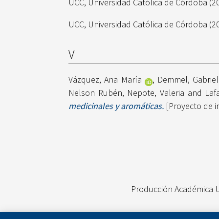
UCC, Universidad Católica de Córdoba
(2
UCC, Universidad Católica de Córdoba
(2
V
Vázquez, Ana María
,
Demmel, Gabriel
Nelson Rubén
,
Nepote, Valeria
and
Laf
medicinales y aromáticas.
[Proyecto de i
Producción Académica 