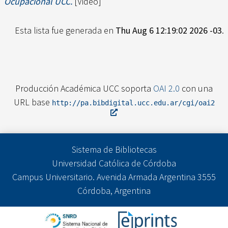
Ocupacional UCC.
[Video]
Esta lista fue generada en
Thu Aug 6 12:19:02 2026 -03
.
Producción Académica UCC soporta
OAI 2.0
con una
URL base
http://pa.bibdigital.ucc.edu.ar/cgi/oai2
Sistema de Bibliotecas
Universidad Católica de Córdoba
Campus Universitario. Avenida Armada Argentina 3555
Córdoba, Argentina