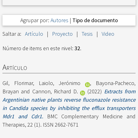
Agrupar por:
Autores
|
Tipo de documento
Saltar a:
Artículo
|
Proyecto
|
Tesis
|
Video
Número de items en este nivel:
32
.
Artículo
Gil, Florimar
,
Laiolo, Jerónimo
,
Bayona-Pacheco,
Brayan
and
Cannon, Richard D.
(2022)
Extracts from
Argentinian native plants reverse fluconazole resistance
in Candida species by inhibiting the efflux transporters
Mdr1 and Cdr1.
BMC Complementary Medicine and
Therapies, 22 (1). ISSN 2662-7671