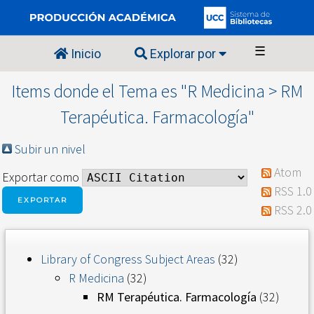
☰
Inicio
Explorar por
Items donde el Tema es "R Medicina > RM
Terapéutica. Farmacología"
Subir un nivel
Atom
Exportar como
RSS 1.0
RSS 2.0
Library of Congress Subject Areas
(32)
R Medicina
(32)
RM Terapéutica. Farmacología
(32)