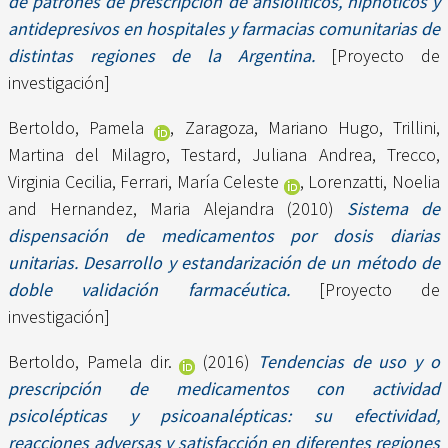
de patrones de prescripción de ansiolíticos, hipnóticos y
antidepresivos en hospitales y farmacias comunitarias de
distintas regiones de la Argentina.
[Proyecto de
investigación]
Bertoldo, Pamela
,
Zaragoza, Mariano Hugo
,
Trillini,
Martina del Milagro
,
Testard, Juliana Andrea
,
Trecco,
Virginia Cecilia
,
Ferrari, María Celeste
,
Lorenzatti, Noelia
and
Hernandez, Maria Alejandra
(2010)
Sistema de
dispensación de medicamentos por dosis diarias
unitarias. Desarrollo y estandarización de un método de
doble validación farmacéutica.
[Proyecto de
investigación]
Bertoldo, Pamela dir.
(2016)
Tendencias de uso y o
prescripción de medicamentos con actividad
psicolépticas y psicoanalépticas: su efectividad,
reacciones adversas y satisfacción en diferentes regiones