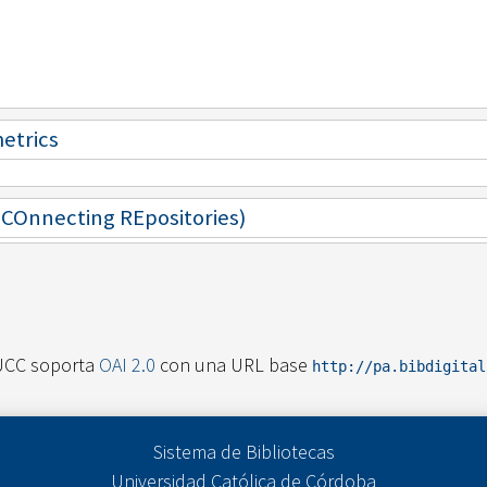
metrics
 (COnnecting REpositories)
UCC soporta
OAI 2.0
con una URL base
http://pa.bibdigita
Sistema de Bibliotecas
Universidad Católica de Córdoba