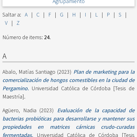
Agrupamiento
Saltar a:
A
|
C
|
F
|
G
|
H
|
I
|
L
|
P
|
S
|
V
|
Z
Número de items:
24
.
A
Abalo, Matías Santiago
(2023)
Plan de marketing para la
comercialización de hongos comestibles en la ciudad de
Pergamino.
Universidad Católica de Córdoba [Tesis de
Maestría].
Agüero, Nadia
(2023)
Evaluación de la capacidad de
bacterias probióticas para desarrollarse y mantener sus
propiedades en matrices cárnicas crudo-curadas
fermentadas.
Universidad Católica de Córdoba [Tesis