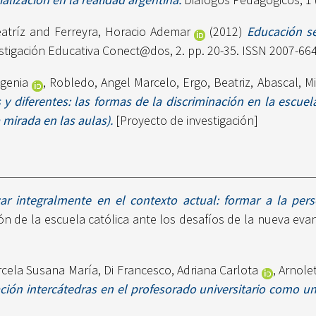
atríz
and
Ferreyra, Horacio Ademar
(2012)
Educación s
estigación Educativa Conect@dos, 2. pp. 20-35. ISSN 2007-66
genia
,
Robledo, Angel Marcelo
,
Ergo, Beatriz
,
Abascal, M
s y diferentes: las formas de la discriminación en la escue
 mirada en las aulas).
[Proyecto de investigación]
ar integralmente en el contexto actual: formar a la pers
n de la escuela católica ante los desafíos de la nueva evang
rcela Susana María
,
Di Francesco, Adriana Carlota
,
Arnole
ación intercátedras en el profesorado universitario como u