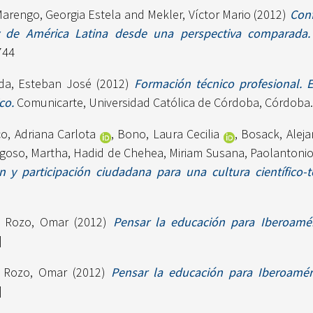
arengo, Georgia Estela
and
Mekler, Víctor Mario
(2012)
Conf
 de América Latina desde una perspectiva comparada.
744
da, Esteban José
(2012)
Formación técnico profesional. E
co.
Comunicarte, Universidad Católica de Córdoba, Córdoba. 
o, Adriana Carlota
,
Bono, Laura Cecilia
,
Bosack, Aleja
egoso, Martha
,
Hadid de Chehea, Miriam Susana
,
Paolantonio
n y participación ciudadana para una cultura científico-
a Rozo, Omar
(2012)
Pensar la educación para Iberoamér
]
a Rozo, Omar
(2012)
Pensar la educación para Iberoaméri
]