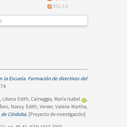
RSS 2.0
o
 la Escuela. Formación de directivos del
274
, Liliana Edith
,
Calneggia, María Isabel
,
faro, Nancy Edith
,
Venier, Valeria Martha
,
a de Córdoba.
[Proyecto de investigación]
1). pp. 40-42. ISSN 1667-2003