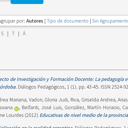
Agrupar por:
Autores
|
Tipo de documento
|
Sin Agrupamient
S
|
T
|
Á
ecto de Investigación y Formación Docente: La pedagogía en
Córdoba.
Diálogos Pedagógicos, 1 (1). pp. 43-45. ISSN 2524-9
drea Mariana
,
Vadori, Gloria Judi
,
Riva, Griselda Andrea
,
Arias
Roxana
,
Belfanti, José Luis
,
González, Martín Horacio
,
Ca
lene Lourdes
(2012)
Educativas de nivel medio de la provinci
alización en la realidad argentina.
Diálogos Pedagógicos, 1 (