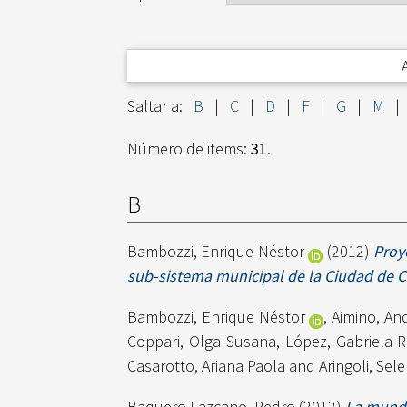
Saltar a:
B
|
C
|
D
|
F
|
G
|
M
|
Número de items:
31
.
B
Bambozzi, Enrique Néstor
(2012)
Proy
sub-sistema municipal de la Ciudad de 
Bambozzi, Enrique Néstor
,
Aimino, An
Coppari, Olga Susana
,
López, Gabriela 
Casarotto, Ariana Paola
and
Aringoli, Se
Baquero Lazcano, Pedro
(2012)
La mundi