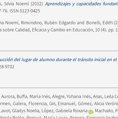
s, Silvia Noemí
(2012)
Aprendizajes y capacidades fundam
7-76. ISSN 0123-0425
lvia Noemí
,
Rimondino, Rubén Edgardo
and
Bonelli, Edith
(2
 sobre Calidad, Eficacia y Cambio en Educación, 10 (4). pp.
ucción del lugar de alumno durante el tránsito inicial en el 
328-9702
 Aurora
,
Buffa, María Inés
,
Alegre, Yohana Inés
,
Arias, Leila 
armen
,
Galera, Florencia
,
Giri, Emanuel
,
Gómez, Alicia Verón
Lavot, Gladys Noelia
,
López, Gabriela Roxana
,
Machado, P
briela Belén
,
Pereyra, María Laura
,
Perona, Florencia Anabe