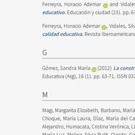
Ferreyra, Horacio Ademar
and
Vidale
educativo.
Educación y ciudad (23). pp. 6
Ferreyra, Horacio Ademar
,
Vidales, Si
calidad educativa.
Revista Iberoamericana
G
Gómez, Sandra María
(2012)
La constr
Educativa (Arg), 16 (1). pp. 63-71. ISSN 0
M
Magi, Margarita Elizabeth
,
Barbano, María
Choque, María Laura
,
Díaz, María del C
Alejandro
,
Humacata, Cristina Verónica
,
L
María Luz
,
Molina, Silvia Ruth
,
Oviedo, Ga