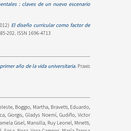
entales : claves de un nuevo escenario
012)
El diseño curricular como factor de
 185-202. ISSN 1696-4713
primer año de la vida universitaria.
Praxis
Celeste
,
Boggio, Martha
,
Bravetti, Eduardo
,
ica
,
Giorgis, Gladys Noemí
,
Gudiño, Victor
amela Gisel
,
Mansilla, Ruy Leonel
,
Minetti,
l
,
Sosa, Nora
,
Vera Campos, María Teresa