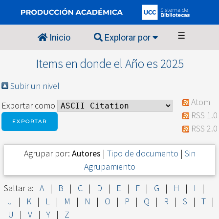
☰
Inicio
Explorar por
Items en donde el Año es 2025
Subir un nivel
Atom
Exportar como
RSS 1.0
RSS 2.0
Agrupar por:
Autores
|
Tipo de documento
|
Sin
Agrupamiento
Saltar a:
A
|
B
|
C
|
D
|
E
|
F
|
G
|
H
|
I
|
J
|
K
|
L
|
M
|
N
|
O
|
P
|
Q
|
R
|
S
|
T
|
U
|
V
|
Y
|
Z