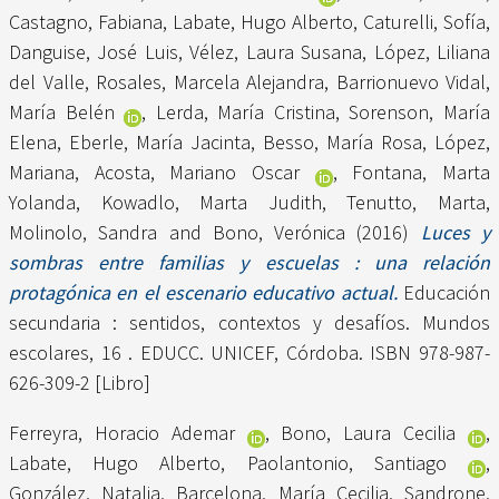
Castagno, Fabiana
,
Labate, Hugo Alberto
,
Caturelli, Sofía
,
Danguise, José Luis
,
Vélez, Laura Susana
,
López, Liliana
del Valle
,
Rosales, Marcela Alejandra
,
Barrionuevo Vidal,
María Belén
,
Lerda, María Cristina
,
Sorenson, María
Elena
,
Eberle, María Jacinta
,
Besso, María Rosa
,
López,
Mariana
,
Acosta, Mariano Oscar
,
Fontana, Marta
Yolanda
,
Kowadlo, Marta Judith
,
Tenutto, Marta
,
Molinolo, Sandra
and
Bono, Verónica
(2016)
Luces y
sombras entre familias y escuelas : una relación
protagónica en el escenario educativo actual.
Educación
secundaria : sentidos, contextos y desafíos. Mundos
escolares, 16 . EDUCC. UNICEF, Córdoba. ISBN 978-987-
626-309-2 [Libro]
Ferreyra, Horacio Ademar
,
Bono, Laura Cecilia
,
Labate, Hugo Alberto
,
Paolantonio, Santiago
,
González, Natalia
,
Barcelona, María Cecilia
,
Sandrone,