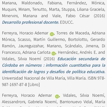
Mariana
,
Maldonado, Fabiana
,
Fernández, Mónica
,
Muquini, Miriam
,
Tenutto, Marta
,
Stuppa, Liliana Graciela
,
Minervini, Mariana
and
Viale, Fabio César
(2016)
Desarrollo profesional docente.
EDUCC.
Ferreyra, Horacio Ademar
,
Torres de Maceda, Adriana
Mónica
,
Scasso, Martín Guillermo
,
Bortolotto, Gerardo
Ramón
,
Jaureguizahar, Mariano
,
Scándalo, Jimena
,
Di
Francesco, Adriana Carlota
,
Hernández, Andrés E.
and
Vidales, Silvia Noemí
(2016)
Educación secundaria de
Córdoba en números : información cuantitativa para la
identificación de logros y desafíos de política educativa.
Universidad Nacional de Villa María, Villa María. ISBN 978-
987-1697-87-8 [Libro]
Ferreyra, Horacio Ademar
,
Vidales, Silvia Noemí
,
Alessandroni, Gabriela Noemí
,
Barrionuevo Vidal, María