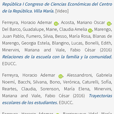
República I Congreso de Ciencias Económicas del Centro
de la República. Villa María.
[Video]
Ferreyra, Horacio Ademar
,
Acosta, Mariano Oscar
,
Del Barco, Guadalupe
,
Maine, Claudia Amelia
,
Marengo,
Juan Pablo
,
Fumero, Silvia
,
Besso, María Rosa
,
Blanas de
Marengo, Georgia Estela
,
Blangino, Lucas
,
Bonelli, Edith
,
Minervini, Mariana
and
Viale, Fabio César
(2016)
Relaciones de la escuela con la familia y la comunidad.
EDUCC.
Ferreyra, Horacio Ademar
,
Alessandroni, Gabriela
Noemí
,
Bacchi, Silvana
,
Bono, Verónica
,
Caturelli, Sofía
,
Reartes, Claudia
,
Sorenson, María Elena
,
Minervini,
Mariana
and
Viale, Fabio César
(2016)
Trayectorias
escolares de los estudiantes.
EDUCC.
Ferreyra, Horacio Ademar
,
Barrionuevo Vidal, María