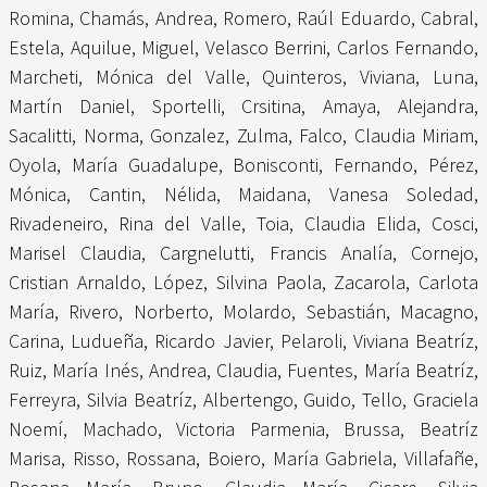
Romina
,
Chamás, Andrea
,
Romero, Raúl Eduardo
,
Cabral,
Estela
,
Aquilue, Miguel
,
Velasco Berrini, Carlos Fernando
,
Marcheti, Mónica del Valle
,
Quinteros, Viviana
,
Luna,
Martín Daniel
,
Sportelli, Crsitina
,
Amaya, Alejandra
,
Sacalitti, Norma
,
Gonzalez, Zulma
,
Falco, Claudia Miriam
,
Oyola, María Guadalupe
,
Bonisconti, Fernando
,
Pérez,
Mónica
,
Cantin, Nélida
,
Maidana, Vanesa Soledad
,
Rivadeneiro, Rina del Valle
,
Toia, Claudia Elida
,
Cosci,
Marisel Claudia
,
Cargnelutti, Francis Analía
,
Cornejo,
Cristian Arnaldo
,
López, Silvina Paola
,
Zacarola, Carlota
María
,
Rivero, Norberto
,
Molardo, Sebastián
,
Macagno,
Carina
,
Ludueña, Ricardo Javier
,
Pelaroli, Viviana Beatríz
,
Ruiz, María Inés
,
Andrea, Claudia
,
Fuentes, María Beatríz
,
Ferreyra, Silvia Beatríz
,
Albertengo, Guido
,
Tello, Graciela
Noemí
,
Machado, Victoria Parmenia
,
Brussa, Beatríz
Marisa
,
Risso, Rossana
,
Boiero, María Gabriela
,
Villafañe,