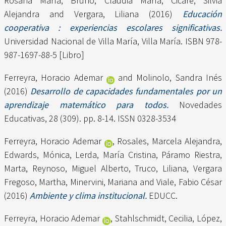
Rosana María
,
Bruno, Claudia María
,
Cicare, Silvia
Alejandra
and
Vergara, Liliana
(2016)
Educación
cooperativa : experiencias escolares significativas.
Universidad Nacional de Villa María, Villa María. ISBN 978-
987-1697-88-5 [Libro]
Ferreyra, Horacio Ademar
and
Molinolo, Sandra Inés
(2016)
Desarrollo de capacidades fundamentales por un
aprendizaje matemático para todos.
Novedades
Educativas, 28 (309). pp. 8-14. ISSN 0328-3534
Ferreyra, Horacio Ademar
,
Rosales, Marcela Alejandra
,
Edwards, Mónica
,
Lerda, María Cristina
,
Páramo Riestra,
Marta
,
Reynoso, Miguel Alberto
,
Truco, Liliana
,
Vergara
Fregoso, Martha
,
Minervini, Mariana
and
Viale, Fabio César
(2016)
Ambiente y clima institucional.
EDUCC.
Ferreyra, Horacio Ademar
,
Stahlschmidt, Cecilia
,
López,