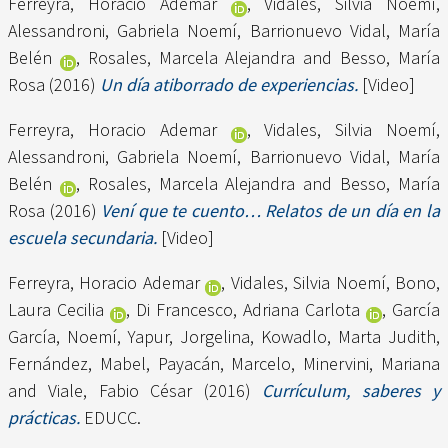
Ferreyra, Horacio Ademar
,
Vidales, Silvia Noemí
,
Alessandroni, Gabriela Noemí
,
Barrionuevo Vidal, María
Belén
,
Rosales, Marcela Alejandra
and
Besso, María
Rosa
(2016)
Un día atiborrado de experiencias.
[Video]
Ferreyra, Horacio Ademar
,
Vidales, Silvia Noemí
,
Alessandroni, Gabriela Noemí
,
Barrionuevo Vidal, María
Belén
,
Rosales, Marcela Alejandra
and
Besso, María
Rosa
(2016)
Vení que te cuento… Relatos de un día en la
escuela secundaria.
[Video]
Ferreyra, Horacio Ademar
,
Vidales, Silvia Noemí
,
Bono,
Laura Cecilia
,
Di Francesco, Adriana Carlota
,
García
García, Noemí
,
Yapur, Jorgelina
,
Kowadlo, Marta Judith
,
Fernández, Mabel
,
Payacán, Marcelo
,
Minervini, Mariana
and
Viale, Fabio César
(2016)
Currículum, saberes y
prácticas.
EDUCC.