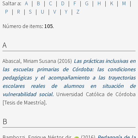
Saltar a:
A
|
B
|
C
|
D
|
F
|
G
|
H
|
K
|
M
|
P
|
R
|
S
|
U
|
V
|
Y
|
Z
Número de items:
105
.
A
Abascal, Miriam Susana
(2016)
Las prácticas inclusivas en
las escuelas primarias de Córdoba: las condiciones
pedagógicas y el acompañamiento a las trayectorias
escolares reales de alumnos en situación de
vulnerabilidad social.
Universidad Católica de Córdoba
[Tesis de Maestría].
B
Bambozzi, Enrique Néstor dir.
(2016)
Pedagogía de la