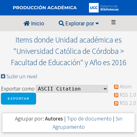
☰
Inicio
Explorar por
Items donde Unidad académica es
"Universidad Católica de Córdoba >
Facultad de Educación" y Año es 2016
Subir un nivel
Atom
Exportar como
RSS 1.0
RSS 2.0
Agrupar por:
Autores
|
Tipo de documento
|
Sin
Agrupamiento