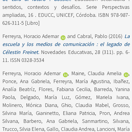
sentidos, contextos y desafíos. Serie Perspectivas
ampliadas, 16 . EDUCC, UNICEF, Córdoba. ISBN 978-987-
626-311-5 [Libro]
Ferreyra, Horacio Ademar
and
Cabral, Pablo
(2016)
La
escuela y los medios de comunicación : el legado de
Célestin Freinet.
Novedades Educativas, 28 (311). pp. 6-
11. ISSN 0328-3534
Ferreyra, Horacio Ademar
,
Maine, Claudia Amelia
,
Ponce, Ana Gabriela
,
Ferreyra, María Agustina
,
Ibañez,
Analía Beatríz
,
Flores, Fabiana Cecilia
,
Barreda, Yanina
Paola
,
Delgado, María Luz
,
Gómez, Mariela Ivana
,
Molinero, Mónica Diana
,
Ghio, Claudia Mabel
,
Grosso,
Silvina María
,
Gianinetto, Eliana Patricia
,
Pron, Andrea
Silvana
,
Barbero, Ana Gabriela
,
Sanmartino, Silvana
,
Trucco, Silvia Elena
,
Gallo, Claudia Andrea
,
Lancioni, María