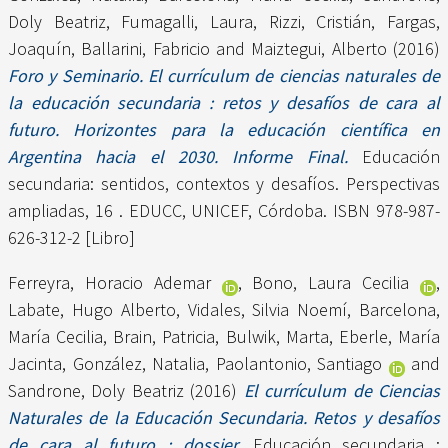
Doly Beatriz
,
Fumagalli, Laura
,
Rizzi, Cristián
,
Fargas,
Joaquín
,
Ballarini, Fabricio
and
Maiztegui, Alberto
(2016)
Foro y Seminario. El currículum de ciencias naturales de
la educación secundaria : retos y desafíos de cara al
futuro. Horizontes para la educación científica en
Argentina hacia el 2030. Informe Final.
Educación
secundaria: sentidos, contextos y desafíos. Perspectivas
ampliadas, 16 . EDUCC, UNICEF, Córdoba. ISBN 978-987-
626-312-2 [Libro]
Ferreyra, Horacio Ademar
,
Bono, Laura Cecilia
,
Labate, Hugo Alberto
,
Vidales, Silvia Noemí
,
Barcelona,
María Cecilia
,
Brain, Patricia
,
Bulwik, Marta
,
Eberle, María
Jacinta
,
González, Natalia
,
Paolantonio, Santiago
and
Sandrone, Doly Beatriz
(2016)
El currículum de Ciencias
Naturales de la Educación Secundaria. Retos y desafíos
de cara al futuro : dossier.
Educación secundaria :