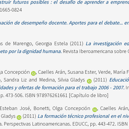
truir futuros posibles : el desafío de aprender a empren
N 1665-0824
uación de desempeño docente. Aportes para el debate... en 
s de Marengo, Georgia Estela
(2011)
La investigación e
peto por la dignidad humana.
Revista Iberoamericana sobre C
ga Concepción
,
Caelles Arán, Susana Ester
,
Verde, María 
, Sandra Liz
and
Medina, Silvia Gladys
(2011)
Educació
ades y ofertas de formación para el trabajo 2006 - 2007.
I
p. 473-506. ISBN 978976261661 [Capítulo de libro]
 Esteban José
,
Bonetti, Olga Concepción
,
Caelles Arán
a Gladys
(2011)
La formación técnico profesional en el niv
iva. Perspectivas Latinoamericanas. EDUCC, pp. 443-472. ISB