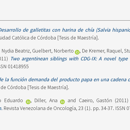
Desarrollo de galletitas con harina de chía (Salvia hispani
idad Católica de Córdoba [Tesis de Maestría].
, Nydia Beatriz
,
Guelbert, Norberto
,
De Kremer, Raquel
,
St
011)
Two argentinean siblings with CDG-IX: A novel type o
ISSN 01418955
de la función demanda del producto papa en una cadena de
 de Córdoba [Tesis de Maestría].
o Eduardo
,
Diller, Ana
and
Caeiro, Gastón
(2011
n.
Revista Venezolana de Oncología, 23 (1). pp. 34-37. ISSN 