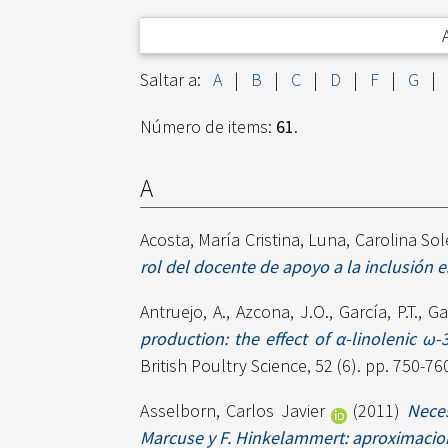
Saltar a:
A
|
B
|
C
|
D
|
F
|
G
|
Número de items:
61
.
A
Acosta, María Cristina
,
Luna, Carolina So
rol del docente de apoyo a la inclusión e
Antruejo, A.
,
Azcona, J.O.
,
García, P.T.
,
Ga
production: the effect of α-linolenic ω
British Poultry Science, 52 (6). pp. 750-7
Asselborn, Carlos Javier
(2011)
Neces
Marcuse y F. Hinkelammert: aproximacio