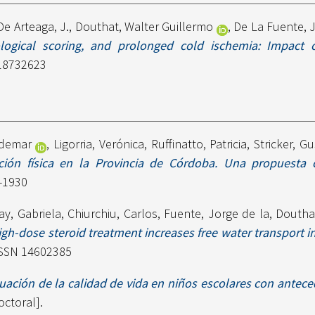
De Arteaga, J.
,
Douthat, Walter Guillermo
,
De La Fuente, 
ological scoring, and prolonged cold ischemia: Impact o
 18732623
Ademar
,
Ligorria, Verónica
,
Ruffinatto, Patricia
,
Stricker, G
ción física en la Provincia de Córdoba. Una propuesta 
7-1930
ay, Gabriela
,
Chiurchiu, Carlos
,
Fuente, Jorge de la
,
Douthat
igh-dose steroid treatment increases free water transport in 
 ISSN 14602385
uación de la calidad de vida en niños escolares con antec
octoral].