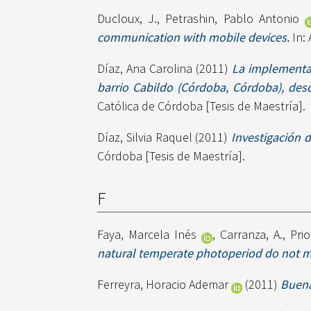
Ducloux, J.
,
Petrashin, Pablo Antonio
communication with mobile devices.
In: 
Díaz, Ana Carolina
(2011)
La implementac
barrio Cabildo (Córdoba, Córdoba), desd
Católica de Córdoba [Tesis de Maestría].
Díaz, Silvia Raquel
(2011)
Investigación d
Córdoba [Tesis de Maestría].
F
Faya, Marcela Inés
,
Carranza, A.
,
Pri
natural temperate photoperiod do not m
Ferreyra, Horacio Ademar
(2011)
Buena