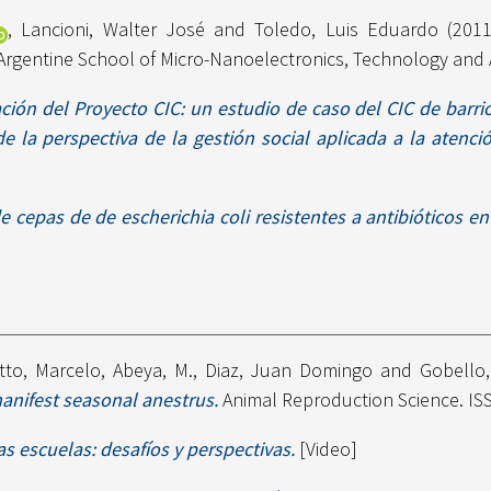
,
Lancioni, Walter José
and
Toledo, Luis Eduardo
(201
Argentine School of Micro-Nanoelectronics, Technology and 
ión del Proyecto CIC: un estudio de caso del CIC de barri
e la perspectiva de la gestión social aplicada a la atenci
e cepas de de escherichia coli resistentes a antibióticos en
otto, Marcelo
,
Abeya, M.
,
Diaz, Juan Domingo
and
Gobello,
anifest seasonal anestrus.
Animal Reproduction Science. IS
s escuelas: desafíos y perspectivas.
[Video]