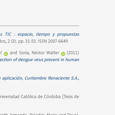
os TIC : espacio, tiempo y propuestas
os, 2 (3). pp. 31-53. ISSN 2007-6649
l
and
Soria, Néstor Walter
(2011)
tection of dengue virus present in human
aplicación, Curtiembre Renaciente S.A.,
iversidad Católica de Córdoba [Tesis de
hietti, Armando
,
Paladini, Mario
and
Revol,