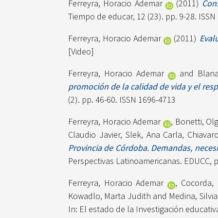
Ferreyra, Horacio Ademar
(2011)
Cons
Tiempo de educar, 12 (23). pp. 9-28. ISS
Ferreyra, Horacio Ademar
(2011)
Eval
[Video]
Ferreyra, Horacio Ademar
and
Blana
promoción de la calidad de vida y el res
(2). pp. 46-60. ISSN 1696-4713
Ferreyra, Horacio Ademar
,
Bonetti, Ol
Claudio Javier
,
Slek, Ana Carla
,
Chiavaro
Provincia de Córdoba. Demandas, necesid
Perspectivas Latinoamericanas. EDUCC, p
Ferreyra, Horacio Ademar
,
Cocorda,
Kowadlo, Marta Judith
and
Medina, Silvi
In: El estado de la Investigación educat