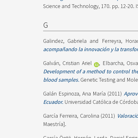
Science and Technology, 170. pp. 12-20.
G
Galindez, Gabriela
and
Ferreyra, Hora
acompañando la innovación y la transfo
Galván, Cristian Ariel
,
Elbarcha, Osva
Development of a method to control the 
blood samples.
Genetic Testing and Mole
Galán Espinoza, Ana María
(2011)
Aprov
Ecuador.
Universidad Católica de Córdoba
García Ferreira, Carolina
(2011)
Valoraci
Maestría].
García Öntö, Hernán
,
Lerda, Daniel Enri