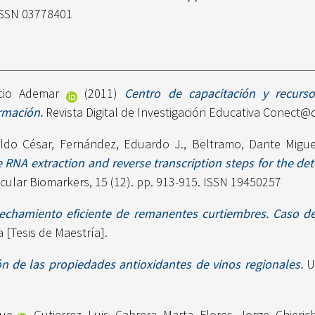
 ISSN 03778401
cio Ademar
(2011)
Centro de capacitación y recurs
rmación.
Revista Digital de Investigación Educativa Conect@d
ldo César
,
Fernández, Eduardo J.
,
Beltramo, Dante Migue
RNA extraction and reverse transcription steps for the de
cular Biomarkers, 15 (12). pp. 913-915. ISSN 19450257
echamiento eficiente de remanentes curtiembres. Caso de 
 [Tesis de Maestría].
ón de las propiedades antioxidantes de vinos regionales.
Un
que
,
Gutierrez, Luis
,
Cabrera, Marta
,
Flores, Jorge
,
Chieric