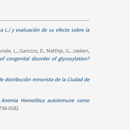
ca L.) y evaluación de su efecto sobre la
uriale, L.
,
Garozzo, D.
,
Matthijs, G.
,
Jaeken,
f congenital disorder of glycosylation?
 distribución minorista de la Ciudad de
)
Anemia Hemolítica autoinmune como
0798-0582