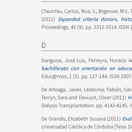
Chiurchiu, Carlos
,
Riva, V.
,
Brgesser, M.V.
,
(2011)
Expanded criteria donors, hist
Proceedings, 43 (9). pp. 3312-3314. ISSN
D
Danguise, José Luis
,
Ferreyra, Horacio 
bachillerato con orientación en educa
Educ@rnos, 1 (3). pp. 127-144. ISSN 200
De Arteaga, Javier
,
Ledesma, Fabián
,
Gar
Terryn, Sara
and
Devuyst, Oliver
(2011)
H
Dialysis Transplantation. pp. 4142-4145.
De Grandis, Elizabeth Susana
(2011)
Eval
Universidad Católica de Córdoba [Tesis D