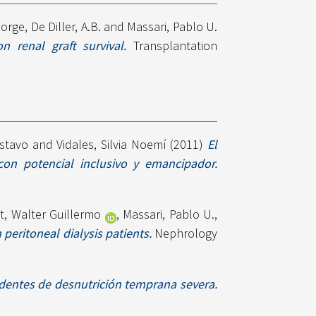
Jorge
,
De Diller, A.B.
and
Massari, Pablo U.
n renal graft survival.
Transplantation
ustavo
and
Vidales, Silvia Noemí
(2011)
El
con potencial inclusivo y emancipador.
, Walter Guillermo
,
Massari, Pablo U.
,
peritoneal dialysis patients.
Nephrology
edentes de desnutrición temprana severa.