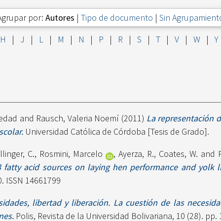
Agrupar por:
Autores
|
Tipo de documento
|
Sin Agrupamient
H
|
J
|
L
|
M
|
N
|
P
|
R
|
S
|
T
|
V
|
W
|
Y
ledad
and
Rausch, Valeria Noemí
(2011)
La representación d
scolar.
Universidad Católica de Córdoba [Tesis de Grado].
llinger, C.
,
Rosmini, Marcelo
,
Ayerza, R.
,
Coates, W.
and
-3 fatty acid sources on laying hen performance and yolk l
60. ISSN 14661799
idades, libertad y liberación. La cuestión de las necesida
nes.
Polis, Revista de la Universidad Bolivariana, 10 (28). pp.