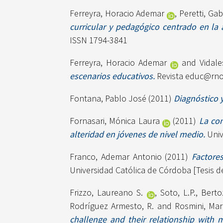
Ferreyra, Horacio Ademar
,
Peretti, Gab
curricular y pedagógico centrado en la 
ISSN 1794-3841
Ferreyra, Horacio Ademar
and
Vidale
escenarios educativos.
Revista educ@rnos
Fontana, Pablo José
(2011)
Diagnóstico 
Fornasari, Mónica Laura
(2011)
La con
alteridad en jóvenes de nivel medio.
Univ
Franco, Ademar Antonio
(2011)
Factore
Universidad Católica de Córdoba [Tesis d
Frizzo, Laureano S.
,
Soto, L.P.
,
Bertoz
Rodríguez Armesto, R.
and
Rosmini, Mar
challenge and their relationship with m