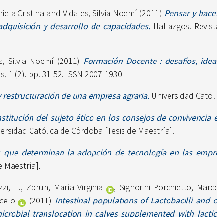
riela Cristina
and
Vidales, Silvia Noemí
(2011)
Pensar y hace
adquisición y desarrollo de capacidades.
Hallazgos. Revista
s, Silvia Noemí
(2011)
Formación Docente : desafíos, idea
, 1 (2). pp. 31-52. ISSN 2007-1930
y restructuración de una empresa agraria.
Universidad Católi
stitución del sujeto ético en los consejos de convivencia e
ersidad Católica de Córdoba [Tesis de Maestría].
s que determinan la adopción de tecnología en las empres
e Maestría].
zi, E.
,
Zbrun, María Virginia
,
Signorini Porchietto, Marc
celo
(2011)
Intestinal populations of Lactobacilli and 
icrobial translocation in calves supplemented with lactic