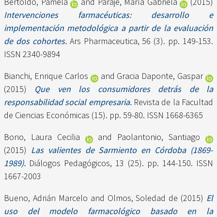
Bertoldo, Pamela
and
Paraje, María Gabriela
(2015)
Intervenciones farmacéuticas: desarrollo e
implementación metodológica a partir de la evaluación
de dos cohortes.
Ars Pharmaceutica, 56 (3). pp. 149-153.
ISSN 2340-9894
Bianchi, Enrique Carlos
and
Gracia Daponte, Gaspar
(2015)
Que ven los consumidores detrás de la
responsabilidad social empresaria.
Revista de la Facultad
de Ciencias Económicas (15). pp. 59-80. ISSN 1668-6365
Bono, Laura Cecilia
and
Paolantonio, Santiago
(2015)
Las valientes de Sarmiento en Córdoba (1869-
1989).
Diálogos Pedagógicos, 13 (25). pp. 144-150. ISSN
1667-2003
Bueno, Adrián Marcelo
and
Olmos, Soledad de
(2015)
El
uso del modelo farmacológico basado en la