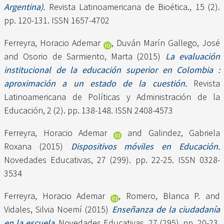
Argentina).
Revista Latinoamericana de Bioética., 15 (2).
pp. 120-131. ISSN 1657-4702
Ferreyra, Horacio Ademar
,
Duván Marín Gallego, José
and
Osorio de Sarmiento, Marta
(2015)
La evaluación
institucional de la educación superior en Colombia :
aproximación a un estado de la cuestión.
Revista
Latinoamericana de Políticas y Administración de la
Educación, 2 (2). pp. 138-148. ISSN 2408-4573
Ferreyra, Horacio Ademar
and
Galindez, Gabriela
Roxana
(2015)
Dispositivos móviles en Educación.
Novedades Educativas, 27 (299). pp. 22-25. ISSN 0328-
3534
Ferreyra, Horacio Ademar
,
Romero, Blanca P.
and
Vidales, Silvia Noemí
(2015)
Enseñanza de la ciudadanía
en la escuela.
Novedades Educativas, 27 (295). pp. 20-23.