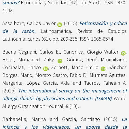
somos?
Economía y Sociedad (32). pp. 55-70. ISSN 1870-
414X
Asselborn, Carlos Javier
(2015)
Fetichización y crítica
de la razón.
Latinoamérica. Revista de Estudios
Latinoamericanos (61). pp. 209-235. ISSN 1665-8574
Baena Cagnani, Carlos E.
,
Canonica, Giorgio Walter
,
Helal, Mohamed Zaky
,
Gómez, René Maximiliano
,
Compalati, Enrico
,
Zernotti, Mario Emilio
,
Sánchez
Borges, Mario
,
Morato Castro, Fabio F.
,
Murrieta Aguttes,
Margarita
,
López García, Aida
and
Tadros, Faheem A.
(2015)
The international survey on the management of
allergic rhinitis by physicians and patients (ISMAR).
World
Allergy Organization Journal, 8 (10).
Barbabella, Marina
and
García, Santiago
(2015)
La
infancia y los videojuegos: un aporte desde la