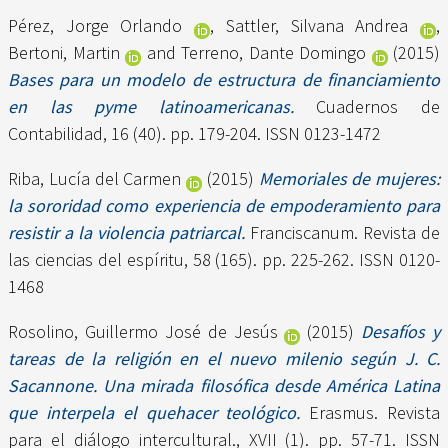
Pérez, Jorge Orlando
,
Sattler, Silvana Andrea
,
Bertoni, Martin
and
Terreno, Dante Domingo
(2015)
Bases para un modelo de estructura de financiamiento
en las pyme latinoamericanas.
Cuadernos de
Contabilidad, 16 (40). pp. 179-204. ISSN 0123-1472
Riba, Lucía del Carmen
(2015)
Memoriales de mujeres:
la sororidad como experiencia de empoderamiento para
resistir a la violencia patriarcal.
Franciscanum. Revista de
las ciencias del espíritu, 58 (165). pp. 225-262. ISSN 0120-
1468
Rosolino, Guillermo José de Jesús
(2015)
Desafíos y
tareas de la religión en el nuevo milenio según J. C.
Sacannone. Una mirada filosófica desde América Latina
que interpela el quehacer teológico.
Erasmus. Revista
para el diálogo intercultural., XVII (1). pp. 57-71. ISSN