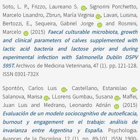
Soto, L. P.
,
Frizzo, Laureano S.
,
Signorini Porchietto,
Marcelo Lisandro
,
Zbrun, María Virginia
,
Lavari, Luisina
,
Bertozzi, E.
,
Sequeira, Gabriel Jorge
and
Rosmini,
Marcelo
(2015)
Faecal culturable microbiota, growth
and clinical parameters of calves supplemented with
lactic acid bacteria and lactose prior and during
experimental infection with Salmonella Dublin DSPV
595T.
Archivos de Medicina Veterinaria, 47 (1). pp. 121-128.
ISSN 0301-732X
Spontón, Carlos Luis
,
Castellano, Estanislao
,
Salanova, Marisa
,
LLorens Gumbau, Susana
,
Maffei,
Juan Luis
and
Medrano, Leonardo Adrián
(2015)
Evaluación de un modelo sociocognitivo de autoeficacia,
burnout y engagement en el trabajo: análisis de
invarianza entre Argentina y España.
Psychologia.
Avances de la Disciplina, 12 (1). pp. 89-101. ISSN 1900-