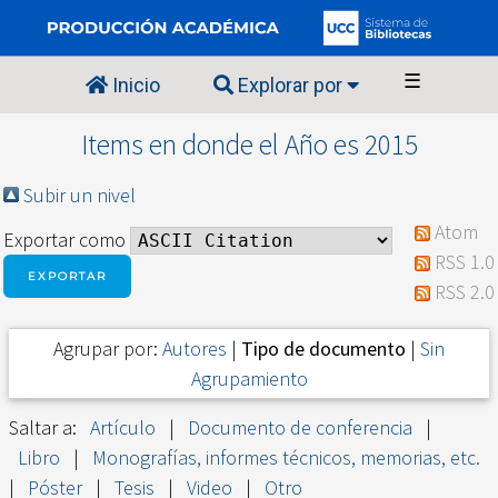
☰
Inicio
Explorar por
Items en donde el Año es 2015
Subir un nivel
Atom
Exportar como
RSS 1.0
RSS 2.0
Agrupar por:
Autores
|
Tipo de documento
|
Sin
Agrupamiento
Saltar a:
Artículo
|
Documento de conferencia
|
Libro
|
Monografías, informes técnicos, memorias, etc.
|
Póster
|
Tesis
|
Video
|
Otro