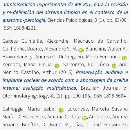
administración experimental de MK-801, para la revisión
y re-definición del sistema límbico en el contexto de la
anatomo-patología.
Ciencias Psicológicas, 3 (1). pp. 83-90.
ISSN 1688-4221
Caixeta Guimarãe, Alexandre
,
Machado de Carvalho,
Guilherme
,
Duarte, Alexandre S. M.
,
Bianchini, Walter A.
,
Bravo Sarasty, Andrea C.
,
Di Gregorio, María Fernanda
,
Zernotti, Mario Emilio
,
Sartorato, Edi Lúcia
and
Menino Castilho, Arthur
(2015)
Preservação auditiva e
implante coclear de acordo com a abordagem da orelha
interna: avaliação multicêntrica.
Brazilian Journal of
Otorhinolaryngology, 81 (2). pp. 190-196. ISSN 1808-8694
Calneggia, María Isabel
,
Lucchese, Marcela Susana
María
,
Di Francesco, Adriana Carlota
,
Arnoletto, Andrea
Roxana
,
Benítez, D.
,
Bono, M.
,
Díaz, C.
and
Fernández,