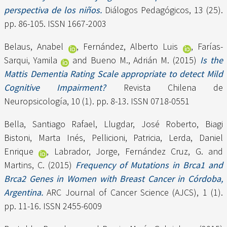
perspectiva de los niños.
Diálogos Pedagógicos, 13 (25).
pp. 86-105. ISSN 1667-2003
Belaus, Anabel
,
Fernández, Alberto Luis
,
Farías-
Sarqui, Yamila
and
Bueno M., Adrián M.
(2015)
Is the
Mattis Dementia Rating Scale appropriate to detect Mild
Cognitive Impairment?
Revista Chilena de
Neuropsicología, 10 (1). pp. 8-13. ISSN 0718-0551
Bella, Santiago Rafael
,
Llugdar, José Roberto
,
Biagi
Bistoni, Marta Inés
,
Pellicioni, Patricia
,
Lerda, Daniel
Enrique
,
Labrador, Jorge
,
Fernández Cruz, G.
and
Martins, C.
(2015)
Frequency of Mutations in Brca1 and
Brca2 Genes in Women with Breast Cancer in Córdoba,
Argentina.
ARC Journal of Cancer Science (AJCS), 1 (1).
pp. 11-16. ISSN 2455-6009